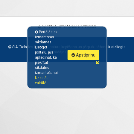
PORTĀLA LIETOŠANAS NOTEIKUMI
Portālā tiek
izmantotas
sīkdatnes.
SIA "Dobeles Enerģija" satura kopēšana un pārpublicēšana ir aizliegta
Lietojot
Izstrādāja SIA "
CREARE IT
"
portālu, jūs
Apstiprinu
apliecināt, ka
piekrītat
sīkdatņu
izmantošanai.
Uzzināt
vairāk!