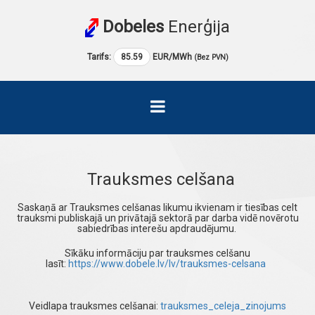
Dobeles
Enerģija
Tarifs:
85.59
EUR/MWh
(Bez PVN)
Trauksmes celšana
Saskaņā ar Trauksmes celšanas likumu ikvienam ir tiesības celt
trauksmi publiskajā un privātajā sektorā par darba vidē novērotu
sabiedrības interešu apdraudējumu.
Sīkāku informāciju par trauksmes celšanu
lasīt:
https://www.dobele.lv/lv/trauksmes-celsana
Veidlapa trauksmes celšanai:
trauksmes_celeja_zinojums