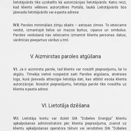
lietotājvārds tiks uzskatīts kā autorizācijas lietotājvārds. Katru reizi,
kad klients vēlēsies autorizēties Portālā, laukā Lietotājvārds būs
jāievada lietotājvārds vai e-pasta adrese.
IV.II.
Paroles minimālais zīmju skaits – astoņas zīmes. To ieteicams
veidot, izmantojot lielos un mazos burtus, ciparus un simbolus.
Paroles veidošanā nav ieteicams izmantot klienta personas datus,
vārdnīcās pieejamus vārdus u.tml.
V. Aizmirstas paroles atgūšana
V.I.
Ja ir aizmirsta parole, tad klients var nosūtīt pieprasījumu, lai to
atgūtu. Tīmekļa vietnē nospiežot saiti Paroles atgūšana, atvērsies
logs, kurā jāievada attiecīgie lietotāja dati, kas atbilst esoša klienta
autorizācijai. Nosūtot pieprasījumu, lietotāja parole tiks nosūtīta uz
klienta e-pasta adresi.
VI. Lietotāja dzēšana
VI.I.
Lietotāja kontu var dzēst SIA “Dobeles Enerģija” klientu
apkalpošanas administrators pēc klienta pieprasījuma, zvanot uz
klientu apkalpošanas operatora tālruni vai ierodoties SIA “Dobeles