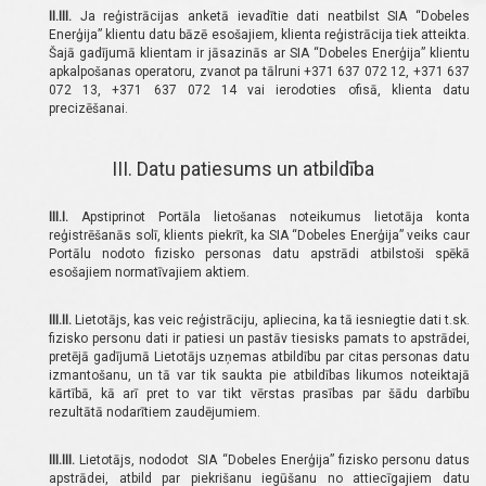
II.III.
Ja reģistrācijas anketā ievadītie dati neatbilst SIA “Dobeles
Enerģija” klientu datu bāzē esošajiem, klienta reģistrācija tiek atteikta.
Šajā gadījumā klientam ir jāsazinās ar SIA “Dobeles Enerģija” klientu
apkalpošanas operatoru, zvanot pa tālruni +371 637 072 12, +371 637
072 13, +371 637 072 14 vai ierodoties ofisā, klienta datu
precizēšanai.
III. Datu patiesums un atbildība
III.I.
Apstiprinot Portāla lietošanas noteikumus lietotāja konta
reģistrēšanās solī, klients piekrīt, ka SIA “Dobeles Enerģija” veiks caur
Portālu nodoto fizisko personas datu apstrādi atbilstoši spēkā
esošajiem normatīvajiem aktiem.
III.II.
Lietotājs, kas veic reģistrāciju, apliecina, ka tā iesniegtie dati t.sk.
fizisko personu dati ir patiesi un pastāv tiesisks pamats to apstrādei,
pretējā gadījumā Lietotājs uzņemas atbildību par citas personas datu
izmantošanu, un tā var tik saukta pie atbildības likumos noteiktajā
kārtībā, kā arī pret to var tikt vērstas prasības par šādu darbību
rezultātā nodarītiem zaudējumiem.
III.III.
Lietotājs, nododot SIA “Dobeles Enerģija” fizisko personu datus
apstrādei, atbild par piekrišanu iegūšanu no attiecīgajiem datu