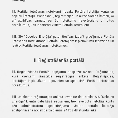
pilnvērtīgi.
I.II.
Portāla lietošanas noteikumi nosaka Portāla lietotāju kontu un
papildu lietotāju izveidošanu, reģistrācijas un autorizācijas kārtību, kā
arī atbildības pamatu par šo noteikumu neievērošanu un citus
noteikumus, kas ir saistoši visiem Portāla lietotājiem.
I.III.
SIA “Dobeles Enerģija” patur tiesības izdarīt grozījumus Portāla
lietošanas noteikumos. Portāla lietotājiem ir pienākums iepazīties un
ievērot Portāla lietošanas noteikumus.
II. Reģistrēšanās portālā
II.I.
Reģistrēšanās Portālā iespējama, nospiežot uz saiti Reģistrēties,
kurā klientam jāaizpilda reģistrācijas anketa. Reģistrējoties,
lietotājam ir pienākums iepazinies un apstirpināt Portāla lietošanas
noteikumus.
II.II.
Ja klienta reģistrācijas anketā ievadītie dati atbilst SIA “Dobeles
Enerģija” klientu datu bāzē esošajiem, tiek izveidots lietotāja konts
pēc administratora apstiprinājuma. Jauno portāla lietotāju
apstiprināšana notiek darba dienās 24 līdz 48 stundu laikā.