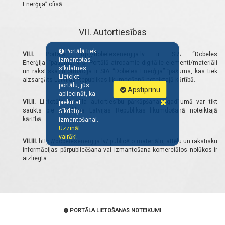
Enerģija” ofisā.
VII. Autortiesības
Portālā tiek
VII.I.
Portāls http://dobelesenergija.lv ir SIA “Dobeles
izmantotas
Enerģija” īpašums. Visi Portālā atrodamie digitālie elementi/materiāli
sīkdatnes.
un rakstiska informācija ir
SIA “Dobeles Enerģija” īpašums, kas tiek
Lietojot
aizsargāts Latvijas Republikas likumdošanā noteiktajā kārtībā.
portālu, jūs
Apstiprinu
apliecināt, ka
VII.II.
Lietotājs Portāla autortiesību pārkāpšanas gadījumā var tikt
piekrītat
saukts pie atbildības Latvijas Republikas likumdošanā noteiktajā
sīkdatņu
kārtībā.
izmantošanai.
Uzzināt
vairāk!
VII.III.
http://dobelesenergija.lv/ publicēto materiālu, attēlu un rakstisku
informācijas pārpublicēšana vai izmantošana komerciālos nolūkos ir
aizliegta.
PORTĀLA LIETOŠANAS NOTEIKUMI