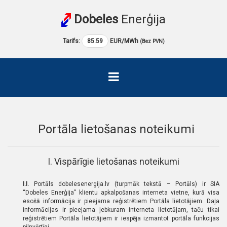
Dobeles
Enerģija
Tarifs:
85.59
EUR/MWh
(Bez PVN)
Portāla lietošanas noteikumi
I. Vispārīgie lietošanas noteikumi
I.I.
Portāls dobelesenergija.lv (turpmāk tekstā – Portāls) ir SIA
“Dobeles Enerģija” klientu apkalpošanas interneta vietne, kurā visa
esošā informācija ir pieejama reģistrētiem Portāla lietotājiem. Daļa
informācijas ir pieejama jebkuram interneta lietotājam, taču tikai
reģistrētiem Portāla lietotājiem ir iespēja izmantot portāla funkcijas