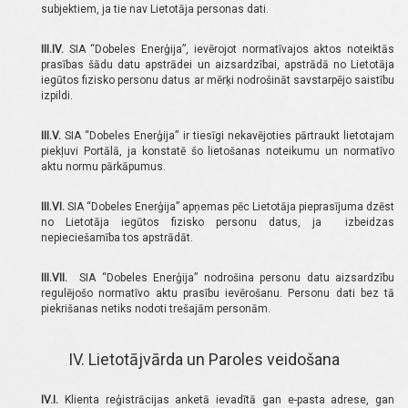
subjektiem, ja tie nav Lietotāja personas dati.
III.IV.
SIA “Dobeles Enerģija”, ievērojot normatīvajos aktos noteiktās
prasības šādu datu apstrādei un aizsardzībai, apstrādā no Lietotāja
iegūtos fizisko personu datus ar mērķi nodrošināt savstarpējo saistību
izpildi.
III.V.
SIA “Dobeles Enerģija” ir tiesīgi nekavējoties pārtraukt lietotajam
piekļuvi Portālā, ja konstatē šo lietošanas noteikumu un normatīvo
aktu normu pārkāpumus.
III.VI.
SIA “Dobeles Enerģija” apņemas pēc Lietotāja pieprasījuma dzēst
no Lietotāja iegūtos fizisko personu datus, ja izbeidzas
nepieciešamība tos apstrādāt.
III.VII.
SIA “Dobeles Enerģija” nodrošina personu datu aizsardzību
regulējošo normatīvo aktu prasību ievērošanu. Personu dati bez tā
piekrišanas netiks nodoti trešajām personām.
IV. Lietotājvārda un Paroles veidošana
IV.I.
Klienta reģistrācijas anketā ievadītā gan e-pasta adrese, gan