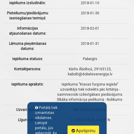
Iepirkums izsludināts:
2018-01-10
Pieteikumu/piedāvājumu
2018-01-30
iesniegšanas termiņš:
Informācijas
2018-02-01
atjaunošanas datums:
Lēmuma pieņēmšanas
2018-01-31
datums:
Iepirkuma statuss:
Pabeigts
Kontaktpersona:
Kārlis Āboltiņš, 29165123,
kabolti@dobelesenergija.lv
Iepirkuma apraksts:
Iepirkuma "Kravas furgona iegāde"
uzvarētājs tiek noteikts pēc kritērija -
saimnieciski izdevīgākais piedāvājums.
Sīkāka informācija pielikumā - Nolikums.
Portālā tiek
Uzvarētājs(-i):
SIA "Amserv Motors"
izmantotas
sīkdatnes.
Līgumcena:
17 900,00 EUR, bez PVN
Lietojot
portālu, jūs
Apstiprinu
apliecināt, ka