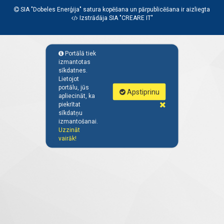
SIA "Dobeles Enerģija" satura kopēšana un pārpublicēšana ir aizliegta
Izstrādāja SIA "
CREARE IT
"
Portālā tiek
izmantotas
sīkdatnes.
Lietojot
portālu, jūs
Apstiprinu
apliecināt, ka
piekrītat
sīkdatņu
izmantošanai.
Uzzināt
vairāk!