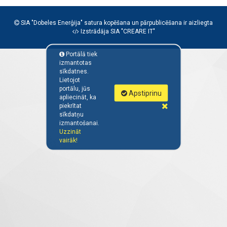
SIA "Dobeles Enerģija" satura kopēšana un pārpublicēšana ir aizliegta
Izstrādāja SIA "
CREARE IT
"
Portālā tiek
izmantotas
sīkdatnes.
Lietojot
portālu, jūs
Apstiprinu
apliecināt, ka
piekrītat
sīkdatņu
izmantošanai.
Uzzināt
vairāk!